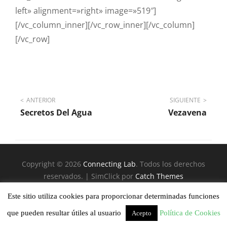
left» alignment=»right» image=»519″]
[/vc_column_inner][/vc_row_inner][/vc_column]
[/vc_row]
Navegación
ANTERIOR
SIGUIENTE
Secretos Del Agua
Vezavena
de
entradas
Copyright © 2026
Connecting Lab
. Todos los derechos
reservados. | SimClick por
Catch Themes
Este sitio utiliza cookies para proporcionar determinadas funciones
que pueden resultar útiles al usuario
Política de Cookies
Acepto