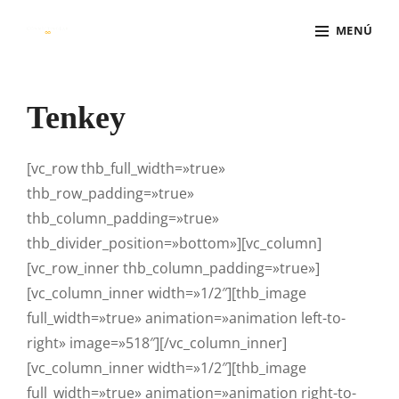
Saltar
MENÚ
al
contenido
Superposición
del
Tenkey
sitio
[vc_row thb_full_width=»true»
thb_row_padding=»true»
thb_column_padding=»true»
thb_divider_position=»bottom»][vc_column]
[vc_row_inner thb_column_padding=»true»]
[vc_column_inner width=»1/2″][thb_image
full_width=»true» animation=»animation left-to-
right» image=»518″][/vc_column_inner]
[vc_column_inner width=»1/2″][thb_image
full_width=»true» animation=»animation right-to-